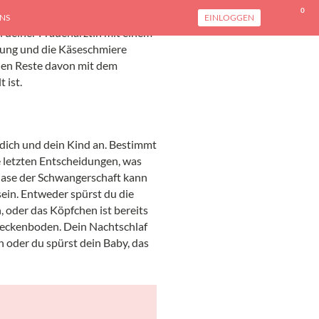
0
ängeren Zeitraum nichts, kannst
NS
EINLOGGEN
 deiner Frauenärztin mit einem
arung und die Käseschmiere
den Reste davon mit dem
 ist.
 dich und dein Kind an. Bestimmt
die letzten Entscheidungen, was
 Phase der Schwangerschaft kann
sein. Entweder spürst du die
oder das Köpfchen ist bereits
 Beckenboden. Dein Nachtschlaf
 oder du spürst dein Baby, das