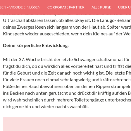
in 24 Stunden kleinste Bewegungen spürst. Tut sich über einen l
EN – VICODE EINLÖSEN
CORPORATE PARTNER
ALLE KURSE
ÜBER U
du deine Hebamme bitten, kurz die Herztöne abzuhören oder bei
Ultraschall abklären lassen, ob alles okay ist. Die Lanugo-Beha
deines Zwerges lösen sich langsam von der Haut ab. Später wer
Kindspech wieder ausgeschieden, wenn dein Kleines auf der Welt
Deine körperliche Entwicklung:
Mit der 37. Woche bricht der letzte Schwangerschaftsmonat für
fragst du dich, ob du wirklich alles vorbereitet hast und triffst 
für die Geburt und die Zeit danach noch wichtig ist. Die letzte
für viele Frauen noch einmal sehr langwierig und kräftezehrend 
Füße deines Bauchbewohners oben an deinen Rippen strampeln, 
ins Becken nach unten gerutscht und drückt dir kräftig auf den
wird wahrscheinlich durch mehrere Toilettengänge unterbrochen
dich gerne hin und wieder nachts wachhält.