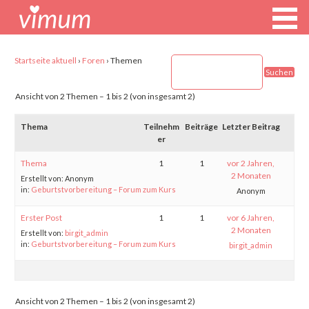
vimum GmbH
Startseite aktuell
›
Foren
›
Themen
Ansicht von 2 Themen – 1 bis 2 (von insgesamt 2)
Thema
Teilnehm
Beiträge
Letzter Beitrag
er
Thema
1
1
vor 2 Jahren,
2 Monaten
Erstellt von:
Anonym
in:
Geburtstvorbereitung – Forum zum Kurs
Anonym
Erster Post
1
1
vor 6 Jahren,
2 Monaten
Erstellt von:
birgit_admin
in:
Geburtstvorbereitung – Forum zum Kurs
birgit_admin
Ansicht von 2 Themen – 1 bis 2 (von insgesamt 2)